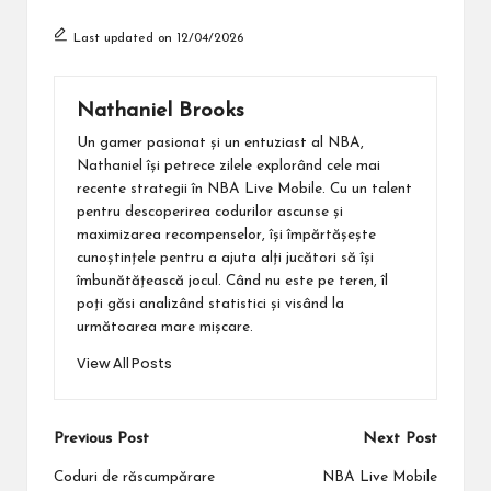
Last updated on 12/04/2026
Nathaniel Brooks
Un gamer pasionat și un entuziast al NBA,
Nathaniel își petrece zilele explorând cele mai
recente strategii în NBA Live Mobile. Cu un talent
pentru descoperirea codurilor ascunse și
maximizarea recompenselor, își împărtășește
cunoștințele pentru a ajuta alți jucători să își
îmbunătățească jocul. Când nu este pe teren, îl
poți găsi analizând statistici și visând la
următoarea mare mișcare.
View All Posts
Post
Previous Post
Next Post
navigation
Coduri de răscumpărare
NBA Live Mobile