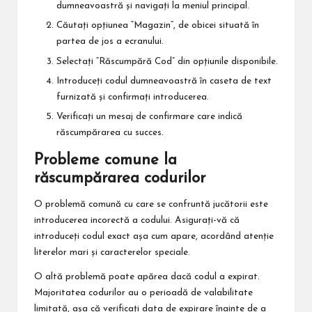
dumneavoastră și navigați la meniul principal.
Căutați opțiunea “Magazin”, de obicei situată în
partea de jos a ecranului.
Selectați “Răscumpără Cod” din opțiunile disponibile.
Introduceți codul dumneavoastră în caseta de text
furnizată și confirmați introducerea.
Verificați un mesaj de confirmare care indică
răscumpărarea cu succes.
Probleme comune la
răscumpărarea codurilor
O problemă comună cu care se confruntă jucătorii este
introducerea incorectă a codului. Asigurați-vă că
introduceți codul exact așa cum apare, acordând atenție
literelor mari și caracterelor speciale.
O altă problemă poate apărea dacă codul a expirat.
Majoritatea codurilor au o perioadă de valabilitate
limitată, așa că verificați data de expirare înainte de a