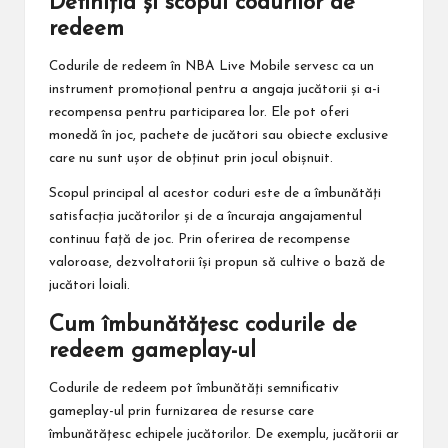
Definiția și scopul codurilor de
redeem
Codurile de redeem în
NBA Live
Mobile servesc ca un
instrument promoțional pentru a angaja jucătorii și a-i
recompensa pentru participarea lor. Ele pot oferi
monedă în joc, pachete de jucători sau obiecte exclusive
care nu sunt ușor de obținut prin jocul obișnuit.
Scopul principal al acestor coduri este de a îmbunătăți
satisfacția jucătorilor și de a încuraja angajamentul
continuu față de joc. Prin oferirea de recompense
valoroase, dezvoltatorii își propun să cultive o bază de
jucători loiali.
Cum îmbunătățesc codurile de
redeem gameplay-ul
Codurile de redeem pot îmbunătăți semnificativ
gameplay-ul prin furnizarea de resurse care
îmbunătățesc echipele jucătorilor. De exemplu, jucătorii ar