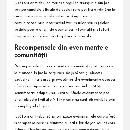
Jucătorii ar trebui să verifice regulat anunțurile din joc
sau pe canalele oficiale de socializare pentru a rămâne la
curent cu evenimentele viitoare. Angajarea cu
comunitatea prin intermediul forumurilor sau rețelelor
sociale poate oferi, de asemenea, informații și sfaturi
despre maximizarea participării și succesului.
Recompensele din evenimentele
comunității
Recompensele din evenimentele comunității pot varia de
la monedă în joc la cărți rare de jucători și obiecte
exclusive. Finalizarea provocărilor din evenimente adesea
oferă recompense valoroase care pot îmbunătăți
semnificativ echipa unui jucător. Unele evenimente pot
oferi obiecte limitate în timp care nu sunt disponibile prin
gameplay-ul obișnuit.
Jucătorii ar trebui să prioritizeze evenimentele care oferă
recompense care se aliniază cu stilul lor de joc sau nevoile
echipei. Urmărirea tipurilor de recompense disponibile