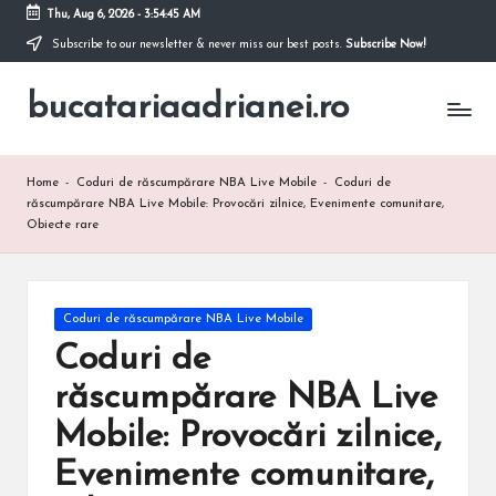
Thu, Aug 6, 2026
-
3:54:46 AM
Subscribe to our newsletter & never miss our best posts.
Subscribe Now!
Skip
to
bucatariaadrianei.ro
content
Home
-
Coduri de răscumpărare NBA Live Mobile
-
Coduri de
răscumpărare NBA Live Mobile: Provocări zilnice, Evenimente comunitare,
Obiecte rare
Posted
Coduri de răscumpărare NBA Live Mobile
in
Coduri de
răscumpărare NBA Live
Mobile: Provocări zilnice,
Evenimente comunitare,