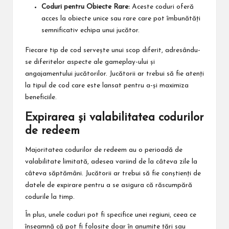
Coduri pentru Obiecte Rare:
Aceste coduri oferă
acces la obiecte unice sau rare care pot îmbunătăți
semnificativ echipa unui jucător.
Fiecare tip de cod servește unui scop diferit, adresându-
se diferitelor aspecte ale gameplay-ului și
angajamentului jucătorilor. Jucătorii ar trebui să fie atenți
la tipul de cod care este lansat pentru a-și maximiza
beneficiile.
Expirarea și valabilitatea codurilor
de redeem
Majoritatea codurilor de redeem au o perioadă de
valabilitate limitată, adesea variind de la câteva zile la
câteva săptămâni. Jucătorii ar trebui să fie conștienți de
datele de expirare pentru a se asigura că răscumpără
codurile la timp.
În plus, unele coduri pot fi specifice unei regiuni, ceea ce
înseamnă că pot fi folosite doar în anumite țări sau