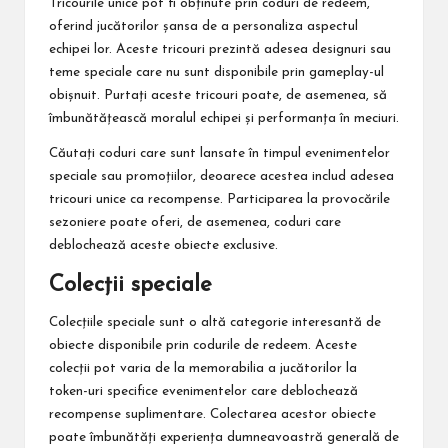
Tricourile unice pot fi obținute prin coduri de redeem,
oferind jucătorilor șansa de a personaliza aspectul
echipei lor. Aceste tricouri prezintă adesea designuri sau
teme speciale care nu sunt disponibile prin gameplay-ul
obișnuit. Purtați aceste tricouri poate, de asemenea, să
îmbunătățească moralul echipei și performanța în meciuri.
Căutați coduri care sunt lansate în timpul evenimentelor
speciale sau promoțiilor, deoarece acestea includ adesea
tricouri unice ca recompense. Participarea la provocările
sezoniere poate oferi, de asemenea, coduri care
deblochează aceste obiecte exclusive.
Colecții speciale
Colecțiile speciale sunt o altă categorie interesantă de
obiecte disponibile prin codurile de redeem. Aceste
colecții pot varia de la memorabilia a jucătorilor la
token-uri specifice evenimentelor care deblochează
recompense suplimentare. Colectarea acestor obiecte
poate îmbunătăți experiența dumneavoastră generală de