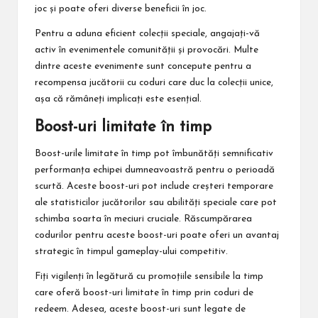
joc și poate oferi diverse beneficii în joc.
Pentru a aduna eficient colecții speciale, angajați-vă
activ în evenimentele comunității și provocări. Multe
dintre aceste evenimente sunt concepute pentru a
recompensa jucătorii cu coduri care duc la colecții unice,
așa că rămâneți implicați este esențial.
Boost-uri limitate în timp
Boost-urile limitate în timp pot îmbunătăți semnificativ
performanța echipei dumneavoastră pentru o perioadă
scurtă. Aceste boost-uri pot include creșteri temporare
ale statisticilor jucătorilor sau abilități speciale care pot
schimba soarta în meciuri cruciale. Răscumpărarea
codurilor pentru aceste boost-uri poate oferi un avantaj
strategic în timpul gameplay-ului competitiv.
Fiți vigilenți în legătură cu promoțiile sensibile la timp
care oferă boost-uri limitate în timp prin coduri de
redeem. Adesea, aceste boost-uri sunt legate de