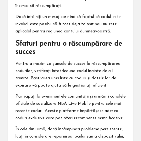
încerca să răscumpărați.
Dacă întâlniți un mesaj care indică faptul că codul este
invalid, este posibil să fi fost deja folosit sau nu este
aplicabil pentru regiunea contului dumneavoastră.
Sfaturi pentru o răscumpărare de
succes
Pentru a maximiza șansele de succes la răscumpărarea
codurilor, verificați întotdeauna codul înainte de a-l
trimite. Păstrarea unei liste cu coduri și datele lor de
expirare vă poate ajuta să le gestionați eficient.
Participați la evenimentele comunității și urmăriți canalele
oficiale de socializare NBA Live Mobile pentru cele mai
recente coduri. Aceste platforme împărtășesc adesea
coduri exclusive care pot oferi recompense semnificative.
În cele din urmă, dacă întâmpinați probleme persistente,
luați în considerare repornirea jocului sau a dispozitivului,