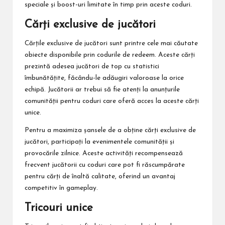
speciale și boost-uri limitate în timp prin aceste coduri.
Cărți exclusive de jucători
Cărțile exclusive de jucători sunt printre cele mai căutate
obiecte disponibile prin codurile de redeem. Aceste cărți
prezintă adesea jucători de top cu statistici
îmbunătățite, făcându-le adăugiri valoroase la orice
echipă. Jucătorii ar trebui să fie atenți la anunțurile
comunității pentru coduri care oferă acces la aceste cărți
unice.
Pentru a maximiza șansele de a obține cărți exclusive de
jucători, participați la evenimentele comunității și
provocările zilnice. Aceste activități recompensează
frecvent jucătorii cu coduri care pot fi răscumpărate
pentru cărți de înaltă calitate, oferind un avantaj
competitiv în gameplay.
Tricouri unice